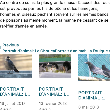
Au centre de soins, la plus grande cause d’accueil des fous
est provoquée par les fils de pêche et les hameçons,
hommes et oiseaux pêchant souvent sur les mêmes bancs
de poissons au même moment, la manne ne cessant de se
raréfier d’année en année.
Previous
Portrait d’animal: Le Choucas des tours
Portrait d’animal: La Foulque
PORTRAIT
PORTRAIT
PORTRAIT
D’ANIMAL: LE
D’ANIMAL: LA
D’ANIMAL :
CHOUCAS
FOULQUE
LA
16 juillet 2017
13 février 2018
DES TOURS
MACROULE
8 mai 2018
CORNEILLE
Aucun
Aucun