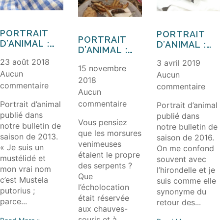
PORTRAIT
PORTRAIT
PORTRAIT
D’ANIMAL :
D’ANIMAL :
D’ANIMAL :
LE PUTOIS
LE
LA
23 août 2018
3 avril 2019
MARTINET
15 novembre
MUSARAIGNE
Aucun
Aucun
NOIR
2018
commentaire
commentaire
Aucun
commentaire
Portrait d’animal
Portrait d’animal
publié dans
publié dans
Vous pensiez
notre bulletin de
notre bulletin de
que les morsures
saison de 2013.
saison de 2016.
venimeuses
« Je suis un
On me confond
étaient le propre
mustélidé et
souvent avec
des serpents ?
mon vrai nom
l’hirondelle et je
Que
c’est Mustela
suis comme elle
l’écholocation
putorius ;
synonyme du
était réservée
parce...
retour des...
aux chauves-
souris et à