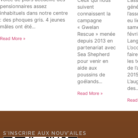
pensionnaires assez
suivent
géné
inhabituels dans notre centre
connaissent la
l’as
: des phoques gris. 4 jeunes
campagne
eu li
mâles ont été...
« Gwelan
same
Rescue » menée
févri
Read More »
depuis 2013 en
Lang
partenariat avec
L’oc
Sea Shepherd
faire
pour venir en
les 
aide aux
de l
poussins de
2015
goélands...
L’au
des..
Read More »
Read
S’INSCRIRE AUX NOUV’AILES