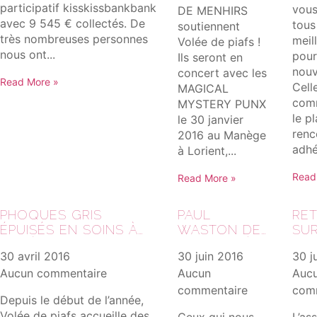
participatif kisskissbankbank
vous
DE MENHIRS
avec 9 545 € collectés. De
tous
soutiennent
très nombreuses personnes
meil
Volée de piafs !
nous ont...
pour
Ils seront en
nouv
concert avec les
Read More »
Cell
MAGICAL
com
MYSTERY PUNX
le pl
le 30 janvier
renc
2016 au Manège
adhé
à Lorient,...
Read
Read More »
PHOQUES GRIS
PAUL
RE
ÉPUISÉS EN SOINS À
WASTON DE
SU
VOLÉE DE PIAFS
PASSAGE À
L’A
30 avril 2016
30 juin 2016
30 j
VOLÉE DE
GÉ
Aucun commentaire
Aucun
Auc
PIAFS
201
commentaire
com
Depuis le début de l’année,
Volée de piafs accueille des
Ceux qui nous
L’as