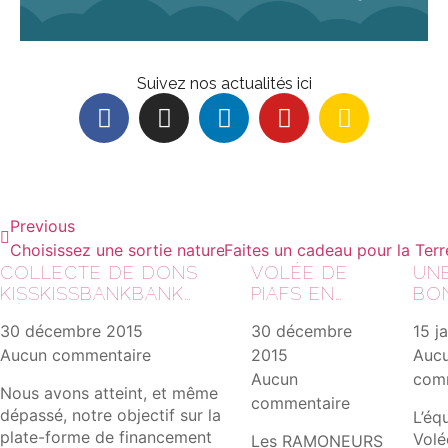
Suivez nos actualités ici
Previous
Choisissez une sortie nature en zones humides
Faites un cadeau pour la Ter
COLLECTE DE DONS
VOLÉE DE
UN
KISSKISSBANKBANK
PIAFS EN
BO
RÉUSSIE !!!
ROCK STAR
ANN
30 décembre 2015
30 décembre
15 j
Aucun commentaire
2015
Auc
Aucun
com
Nous avons atteint, et même
commentaire
dépassé, notre objectif sur la
L’éq
plate-forme de financement
Volé
Les RAMONEURS