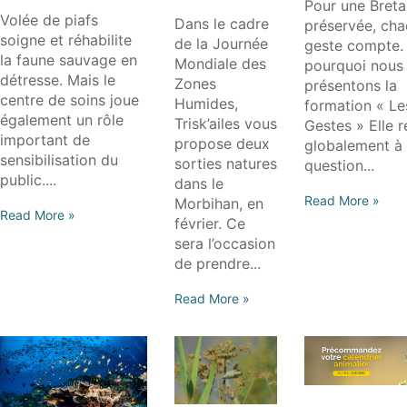
Pour une Bret
SAUVAGE
Volée de piafs
Dans le cadre
préservée, ch
soigne et réhabilite
de la Journée
geste compte. 
la faune sauvage en
Mondiale des
pourquoi nous
détresse. Mais le
Zones
présentons la
centre de soins joue
Humides,
formation « Le
également un rôle
Trisk’ailes vous
Gestes » Elle 
important de
propose deux
globalement à 
sensibilisation du
sorties natures
question...
public....
dans le
Read More »
Morbihan, en
Read More »
février. Ce
sera l’occasion
de prendre...
Read More »