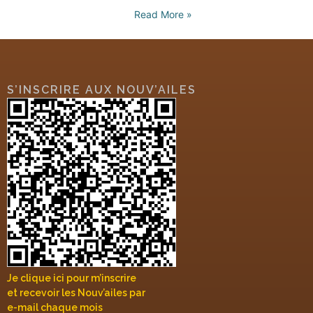
Read More »
S’INSCRIRE AUX NOUV’AILES
Je clique ici pour m’inscrire
et recevoir les Nouv’ailes par
e-mail chaque mois