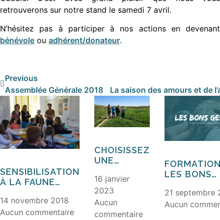
retrouverons sur notre stand le samedi 7 avril.
N’hésitez pas à participer à nos actions en devenant
bénévole
ou
adhérent/donateur
.
Previous
Assemblée Générale 2018
La saison des amours et de l’
CHOISISSEZ
UNE
FORMATION
SORTIE
SENSIBILISATION
LES BONS
16 janvier
NATURE EN
À LA FAUNE
GESTES » 
2023
ZONES
SAUVAGE
21 septembre
PROTÉGER
14 novembre 2018
HUMIDES
Aucun
Aucun commen
CONCRÈTE
Aucun commentaire
commentaire
LA FAUNE