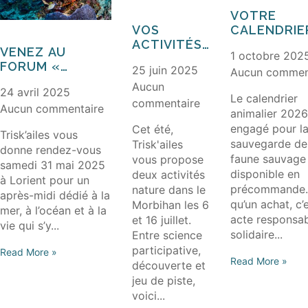
VOTRE
VOS
CALENDRIE
ACTIVITÉS
ANIMALIER 
VENEZ AU
1 octobre 202
NATURE EN
ENGAGÉ ES
FORUM «
25 juin 2025
Aucun commen
JUILLET
DISPONIBL
PRÉSERVEZ LA
Aucun
DANS LE
24 avril 2025
BIODIVERSITÉ
Le calendrier
MORBIHAN
commentaire
Aucun commentaire
MARINE » LE 31
animalier 2026
MAI 2025
engagé pour l
Cet été,
Trisk’ailes vous
sauvegarde de
Trisk'ailes
donne rendez-vous
faune sauvage
vous propose
samedi 31 mai 2025
disponible en
deux activités
à Lorient pour un
précommande.
nature dans le
après-midi dédié à la
qu’un achat, c’
Morbihan les 6
mer, à l’océan et à la
acte responsab
et 16 juillet.
vie qui s’y...
solidaire...
Entre science
participative,
Read More »
Read More »
découverte et
jeu de piste,
voici...